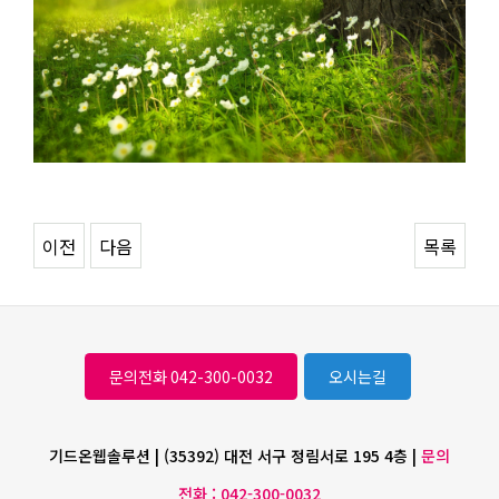
이전
다음
목록
문의전화 042-300-0032
오시는길
기드온웹솔루션 | (35392) 대전 서구 정림서로 195 4층 |
문의
전화 : 042-300-0032