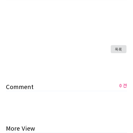
목록
Comment
0 건
More View